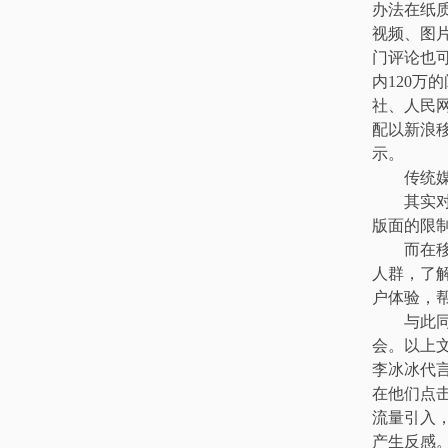
办法在纸
视频、图
门评论也
内120万
社、人民
配以新浪
示。
传统媒
其实对于
版面的限
而在移动
人群，了
户体验，
与此同时
会。以上文
李冰冰代
在他们点
流量引入
产生反感