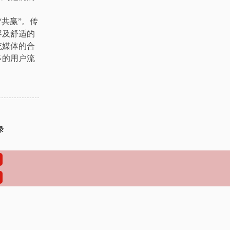
共赢”。传
容及舒适的
统媒体的合
多的用户流
录