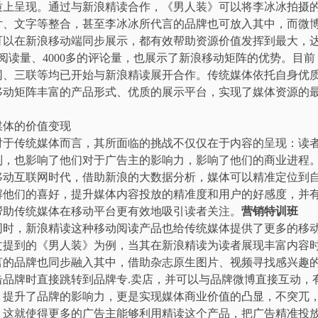
质上呈现。通过与新浪精读合作，《男人装》可以将李冰冰拍摄
片、文字等整合，甚至李冰冰所代言的品牌也可放入其中，而微
可以在新浪移动端同步展示，都有效帮助资源价值发挥到最大，
的阅读量、4000多的评论量，也展示了新浪移动矩阵的优势。目
网、三联等均已开始与新浪精读展开合作。传统媒体依托自身优
移动矩阵丰富的产品形式、优质的展示平台，实现了媒体资源的
体的价值变现
传统媒体而言，其所面临的挑战不仅仅在于内容的呈现：读
制，也影响了他们对于广告主的影响力，影响了他们的商业进程
互联网时代，借助新浪的大数据分析，媒体可以精准定位到
解他们的喜好，提升媒体内容投放的精准度和用户的好感度，并
帮助传统媒体在移动平台更有效地吸引读者关注。
营销特训班
，新浪精读这种移动阅读产品也给传统媒体提供了更多的移
提到的《男人装》为例，当其在新浪精读为读者展现丰富内容时，G
言的品牌也同步融入其中，借助杂志原生图片、视频寻找感兴趣
击品牌时直接跳转到品牌专.卖店，并可以与品牌微博直接互动，
，提升了品牌的影响力，更是实现媒体商业价值的凸显，不突兀
。这就使得更多的广告主能够利用精读这个产品，把广告精准投