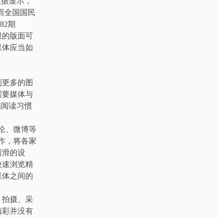
数据显示，
，而全国国民
82期
限的版面可
媒体应当如
到更多的图
需要媒体与
端阅读习惯
论、微博等
作，将各家
横滑的设
快速浏览精
媒体之间的
、拍摄、采
精彩并没有