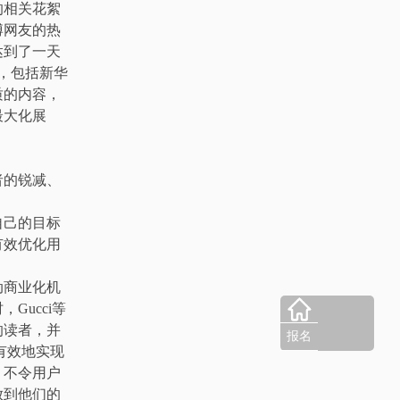
的相关花絮
博网友的热
达到了一天
前，包括新华
质的内容，
最大化展
者的锐减、
。
自己的目标
有效优化用
动商业化机
ucci等
的读者，并
报名
有效地实现
，不令用户
放到他们的