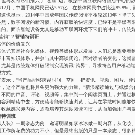
，也再次将它们推入了“悬崖”边。根据中国互联网络信息中心的
4年12月，中国手机网民已达5.57亿，在整体网民中占比达85.8%
道也显示，2014年中国成年国民传统阅读率相较2013年下降了5.
显然，数字阅读的新习惯、内容获取的快速度，已经不是平媒有
给的。面临智能设备尤其是移动互联网环境下它们的冲击，传统
营销”？
营销特训班
体的价值复兴
尤其是社会化媒体、视频等媒体形式发展，人们总是想要看
等丰富知识体系，并参与其中高谈阔论。面对读者的变化，这就
，尤其是传统媒体打破限制实现资讯“跨界”，寻求符合用户移动
现方式。
示，“当产品能够跨越时间、空间，把资讯、视频、图片、评
时，这个产品也将具备更为强大的力量。”新浪精读通过与纸媒合
、不同的声音、评论、视频等，集中到一个阅读页面上，并通过
内容到精读中去，方便读者能够快速浏览，让其在零散时间能够
并收藏感兴趣内容，逐渐培养其深度阅读习惯，从而加强用户与
销特训班
装》一期杂志为例，邀请明星如李冰冰做一期内容，从化妆
列工作所花费的功力不小，但是最终出版的只是一本杂志，很多