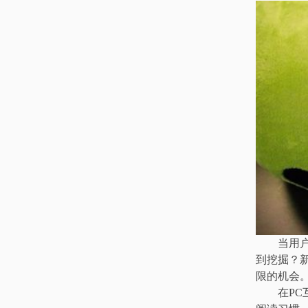
当用
到挖掘？
限的机会
在PC互