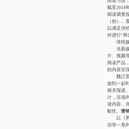
阅读习惯
截至201
阅读调查报
（份）。
以满足供
何进行“再
传统媒
当新媒体
片、视频
阅读产品
的内容呈
魏江雷表
放到一起
相关报道
计，压缩
读内容，
黏性。
营
以《男人
访等一系