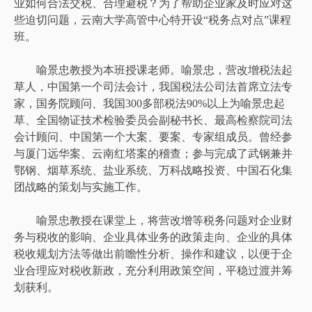
业如何合法交税、合理避税？为了帮助企业家及时应对这
些迫切问题，云南大学高管中心特开设“税务点对点”课程
班。
喻景忠教授为本班授课老师。喻景忠，营改增税法起
草人，中国第一个司法会计，我国税法公司法首席立法专
家，国务院顾问、我国300多部税法90%以上为喻景忠起
草、全国物证技术检验委员会副秘书长、最高检察院司法
会计顾问、中国第一个大案、要案、专家组成员。曾经参
与厦门远华案、云南红塔案的稽查；参与完成了武钢兼并
鄂钢、烟草系统、盐业系统、万科战略投资、中国石化集
团战略的策划与实施工作。
喻景忠教授在课堂上，将营改增等税务问题对企业财
务与税收的影响、企业具体业务的政策走向、企业的具体
税收规划方法等做出前瞻性分析、操作和建议，以便于企
业合理应对税收新政，充分利用政策空间，平稳过渡并筹
划获利。