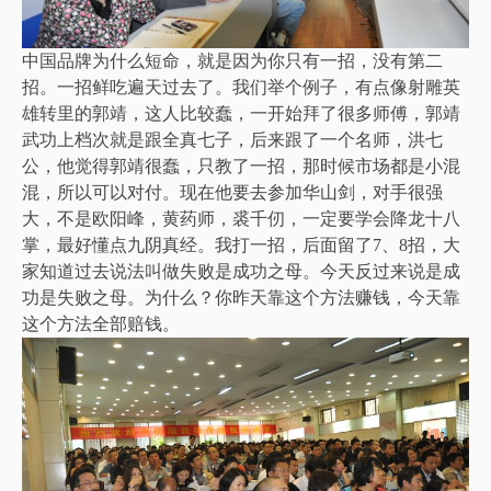
中国品牌为什么短命，就是因为你只有一招，没有第二
招。一招鲜吃遍天过去了。我们举个例子，有点像射雕英
雄转里的郭靖，这人比较蠢，一开始拜了很多师傅，郭靖
武功上档次就是跟全真七子，后来跟了一个名师，洪七
公，他觉得郭靖很蠢，只教了一招，那时候市场都是小混
混，所以可以对付。现在他要去参加华山剑，对手很强
大，不是欧阳峰，黄药师，裘千仞，一定要学会降龙十八
掌，最好懂点九阴真经。我打一招，后面留了7、8招，大
家知道过去说法叫做失败是成功之母。今天反过来说是成
功是失败之母。为什么？你昨天靠这个方法赚钱，今天靠
这个方法全部赔钱。