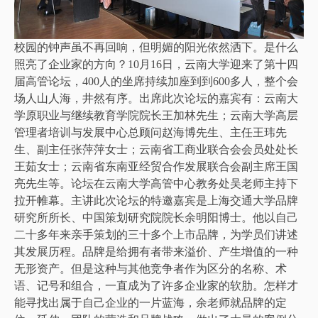
校园的钟声虽不再回响，但明媚的阳光依然洒下。是什么
照亮了企业家的方向？10月16日，云南大学迎来了第十四
届高管论坛，400人的坐席持续加座到到600多人，整个会
场人山人海，井然有序。出席此次论坛的嘉宾有：云南大
学原职业与继续教育学院院长王加林先生；云南大学高层
管理者培训与发展中心总顾问赵海博先生、主任王玮先
生、副主任张萍萍女士；云南省工商业联合会会员处处长
王茹女士；云南省东南亚经贸合作发展联合会副主席王国
亮先生等。论坛在云南大学高管中心教务处吴老师主持下
拉开帷幕。主讲此次论坛的特邀嘉宾是上海交通大学品牌
研究所所长、中国策划研究院院长余明阳博士。他以自己
二十多年来亲手策划的三十多个上市品牌，为学员们讲述
其发展历程。品牌是给拥有者带来溢价、产生增值的一种
无形资产。但是这种与其他竞争者作为区分的名称、术
语、记号和组合，一直成为了许多企业家的软肋。怎样才
能寻找出属于自己企业的一片蓝海，余老师就品牌的定