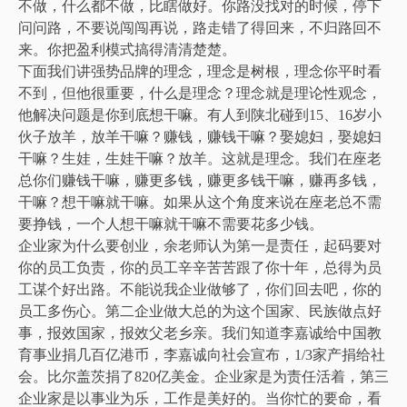
不做，什么都不做，比瞎做好。你路没找对的时候，停下
问问路，不要说闯闯再说，路走错了得回来，不归路回不
来。你把盈利模式搞得清清楚楚。
下面我们讲强势品牌的理念，理念是树根，理念你平时看
不到，但他很重要，什么是理念？理念就是理论性观念，
他解决问题是你到底想干嘛。有人到陕北碰到15、16岁小
伙子放羊，放羊干嘛？赚钱，赚钱干嘛？娶媳妇，娶媳妇
干嘛？生娃，生娃干嘛？放羊。这就是理念。我们在座老
总你们赚钱干嘛，赚更多钱，赚更多钱干嘛，赚再多钱，
干嘛？想干嘛就干嘛。如果从这个角度来说在座老总不需
要挣钱，一个人想干嘛就干嘛不需要花多少钱。
企业家为什么要创业，余老师认为第一是责任，起码要对
你的员工负责，你的员工辛辛苦苦跟了你十年，总得为员
工谋个好出路。不能说我企业做够了，你们回去吧，你的
员工多伤心。第二企业做大总的为这个国家、民族做点好
事，报效国家，报效父老乡亲。我们知道李嘉诚给中国教
育事业捐几百亿港币，李嘉诚向社会宣布，1/3家产捐给社
会。比尔盖茨捐了820亿美金。企业家是为责任活着，第三
企业家是以事业为乐，工作是美好的。当你忙的要命，看