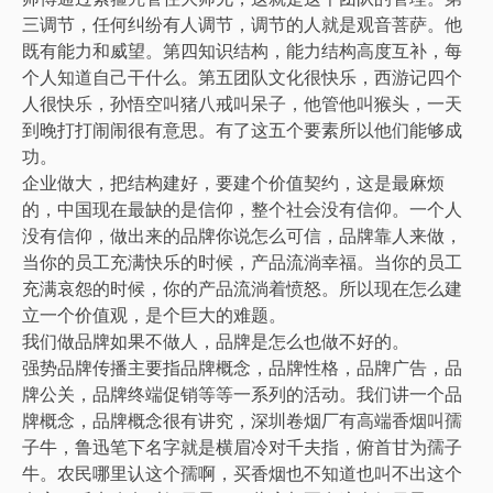
三调节，任何纠纷有人调节，调节的人就是观音菩萨。他
既有能力和威望。第四知识结构，能力结构高度互补，每
个人知道自己干什么。第五团队文化很快乐，西游记四个
人很快乐，孙悟空叫猪八戒叫呆子，他管他叫猴头，一天
到晚打打闹闹很有意思。有了这五个要素所以他们能够成
功。
企业做大，把结构建好，要建个价值契约，这是最麻烦
的，中国现在最缺的是信仰，整个社会没有信仰。一个人
没有信仰，做出来的品牌你说怎么可信，品牌靠人来做，
当你的员工充满快乐的时候，产品流淌幸福。当你的员工
充满哀怨的时候，你的产品流淌着愤怒。所以现在怎么建
立一个价值观，是个巨大的难题。
我们做品牌如果不做人，品牌是怎么也做不好的。
强势品牌传播主要指品牌概念，品牌性格，品牌广告，品
牌公关，品牌终端促销等等一系列的活动。我们讲一个品
牌概念，品牌概念很有讲究，深圳卷烟厂有高端香烟叫孺
子牛，鲁迅笔下名字就是横眉冷对千夫指，俯首甘为孺子
牛。农民哪里认这个孺啊，买香烟也不知道也叫不出这个