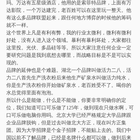
玛。万达有五星级酒店，他用的是索菲特品牌，上面有万
达影院，一个万达建完，老百姓可以在这里玩一整天。他
有这么多品牌联盟起来，跟任何地方博弈的时候他的筹码
就不一样。
这个世界上凡是有利有弊，我的行业太微利，微利有微利
好处，没有人进入这个领域。暴利有暴利坏处，大家都往
这里投。光伏、多晶硅等等。所以大家注意任何企业一定
要研究问题是我到底想去哪里，而战略目标是不是可以实
现的。
品牌的延伸也是个难题。湖北一个品牌叫做活力二八，活
力二八首先生产洗衣粉后来他生产矿泉水叫做活力纯水，
你是生产洗衣粉你开始做矿泉水，老百姓受不了。喝你的
水总觉得里面有泡泡。
所以什么是能做，什么是不能做，你要非常明确你的定
位，我们知道可口可乐做了125年，做到现在只做水啊，可
口可乐做电脑你用吗。北京大学已经严格规定大学品牌跟
企业品牌脱钩，但是过去叫做北大方正，现在叫方正集
团。因为大学招牌是个金子招牌，不能贴上去的。我们中
国以前不了解品牌，已经是名牌什么都可以做，做到后来