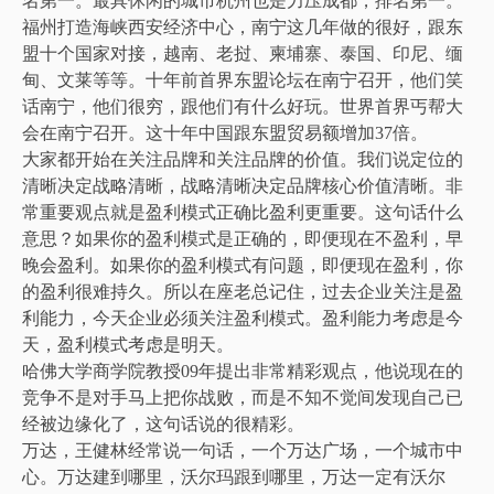
名第一。最具休闲的城市杭州也是力压成都，排名第一。
福州打造海峡西安经济中心，南宁这几年做的很好，跟东
盟十个国家对接，越南、老挝、柬埔寨、泰国、印尼、缅
甸、文莱等等。十年前首界东盟论坛在南宁召开，他们笑
话南宁，他们很穷，跟他们有什么好玩。世界首界丐帮大
会在南宁召开。这十年中国跟东盟贸易额增加37倍。
大家都开始在关注品牌和关注品牌的价值。我们说定位的
清晰决定战略清晰，战略清晰决定品牌核心价值清晰。非
常重要观点就是盈利模式正确比盈利更重要。这句话什么
意思？如果你的盈利模式是正确的，即便现在不盈利，早
晚会盈利。如果你的盈利模式有问题，即便现在盈利，你
的盈利很难持久。所以在座老总记住，过去企业关注是盈
利能力，今天企业必须关注盈利模式。盈利能力考虑是今
天，盈利模式考虑是明天。
哈佛大学商学院教授09年提出非常精彩观点，他说现在的
竞争不是对手马上把你战败，而是不知不觉间发现自己已
经被边缘化了，这句话说的很精彩。
万达，王健林经常说一句话，一个万达广场，一个城市中
心。万达建到哪里，沃尔玛跟到哪里，万达一定有沃尔