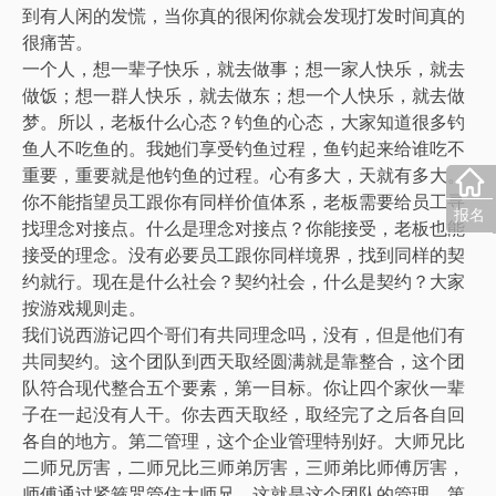
到有人闲的发慌，当你真的很闲你就会发现打发时间真的
很痛苦。
一个人，想一辈子快乐，就去做事；想一家人快乐，就去
做饭；想一群人快乐，就去做东；想一个人快乐，就去做
梦。所以，老板什么心态？钓鱼的心态，大家知道很多钓
鱼人不吃鱼的。我她们享受钓鱼过程，鱼钓起来给谁吃不
重要，重要就是他钓鱼的过程。心有多大，天就有多大。
你不能指望员工跟你有同样价值体系，老板需要给员工寻
报名
找理念对接点。什么是理念对接点？你能接受，老板也能
接受的理念。没有必要员工跟你同样境界，找到同样的契
约就行。现在是什么社会？契约社会，什么是契约？大家
按游戏规则走。
我们说西游记四个哥们有共同理念吗，没有，但是他们有
共同契约。这个团队到西天取经圆满就是靠整合，这个团
队符合现代整合五个要素，第一目标。你让四个家伙一辈
子在一起没有人干。你去西天取经，取经完了之后各自回
各自的地方。第二管理，这个企业管理特别好。大师兄比
二师兄厉害，二师兄比三师弟厉害，三师弟比师傅厉害，
师傅通过紧箍咒管住大师兄，这就是这个团队的管理。第