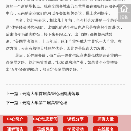
注的一个新的增长点。现在全国各城市乃至世界都在积极打造服务外包
中心，云南的企业家们也可以多参加相关会议，搭上这列快车。
报名
再者，刘红松表示，相比几十年前，当今社会发展的一个趋势
是“体验经济时代来临”。比如以前过个生日也许只是在家烤个红薯吃，
后来演变为请客吃饭，接下来开PARTY、出门旅行都将越来越普
遍。“美国学者预言，十五年后，休闲产业将成为世界第一大产业。在
这方面，云南有着得天独厚的优势，因此更是应该大力发展。”
最后，延伸服务链，做产品一体化供应商也是低端制造企业的一
条发展之路。刘红松笑着说，“比如说房地产业，如果某企业能够提
出‘五年保修’的概念，那肯定会发展的更好。”
上一篇：云南大学首届高管论坛圆满落幕
下一篇：云南大学第二届高管论坛
中心简介
中心动态新闻
课程分享
师资力量
课程预告
班级风采
学员活动
在线报名