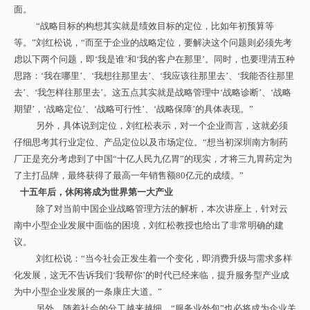
面。
“
战略目标的构想其实就是绩效目标的定位，比如年初预算等
等。”刘红松说，“而至于企业的战略定位，要解决这个问题则必须先考
虑以下两个问题，即‘我是谁’和‘我的客户在那里’。同时，也要理清五种
思路：‘我在哪里’、‘我想往那里去’、‘我应该往那里去’、‘我能否往那里
去’、‘我怎样往那里去’。这五点其实就是战略管理中‘战略诊断’、‘战略
期望’，‘战略定位’、‘战略可行性’、‘战略保障’的具体表现。”
另外，具体说到定位，刘红松表示，对一个企业而言，这就必须
仔细思考其行业定位、产品定位以及市场定位。“想当初深圳南方制药
厂正是充分考虑到了中国“十亿人民九亿胃”的现实，才将三九胃药定为
了主打品牌，最终获得了最高一年销售额80亿元的成绩。”
十五年后，休闲将成为世界第一大产业
除了对当前中国企业战略管理方法的解析，本次讲座上，针对云
南中小型企业发展中面临的困境，刘红松教授也给出了非常明确的建
议。
刘红松说：“当今社会正发生着一个变化，即消费升级与需求多样
化发展，这无不告诉我们‘我帮你’的时代已经来临，提升服务型产业成
为中小型企业发展的一条康庄大道。”
另外，随着社会的分工越来越细，“服务业外包”也必将成为企业关