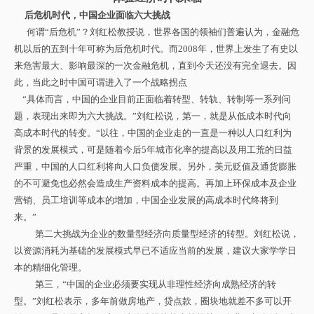
后危机时代，中国企业面临六大挑战
何谓“后危机”？刘红松教授说，世界各国的领袖们普遍认为，金融危
机以后的五到十年可称为后危机时代。而2008年，世界上发生了有史以
来危害最大、影响最深的一次金融危机，直到今天还没有完全退去。因
此，当此之时中国可谓进入了一个战略拐点
“
具体而言，中国的企业目前正面临着转型、转轨、转制等一系列问
题，表现出来即为六大挑战。”刘红松说，第一，就是从低成本时代向
高成本时代的转变。“以往，中国的企业走的一直是一种以人口红利为
背景的发展模式，可是随着今后5年城市化率的提高以及用工荒的日益
严重，中国的人口红利将向人口负债发展。另外，美元贬值及通货膨胀
的不可避免也必然会造成生产资料成本的提高。再加上环保成本及企业
营销、员工培训等成本的增加，中国企业发展的高成本时代终将到
来。”
第二大挑战为企业的数量型经济向质量型经济的转型。刘红松说，
以资源消耗为基础的发展模式早已不适应当前的发展，建议大家学学日
本的精细化管理。
第三，“中国的企业必须要实现从非理性经济向成熟经济的转
型。”刘红松表示，多年前做房地产，贷点款，圈块地就差不多可以开