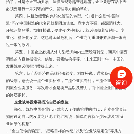
始了，可是今天市场要素、法律法规等越来越规范，企业要想存活下去
必须要进行一系列诸如产权、管理等方面的革命。
第四，从粗放经营向集约化管理的转型。“知道什么是“中国制
造”吗？中国制造的代名词就是附加值低、竞争力不强、能源消耗大、
环境污染严重。”刘红松说，要改变这种现状，就必须朝着集约化、专
业化、精细化
发展。这也是金融危机后，企业之间重组兼并浪潮一浪高
过一浪的原因。
第五，中国企业必须从外向型经济向内生型经济转型，而其中需要
调整的内容包括需求、供给、要素结构等等。“未来五到十年，中国的
发展战略必须把消费提上来。”
第六，从产品经济向品牌经济转变。刘红松说，通常我们提及企业
的级别，总会说一流企业卖标准，二流企业卖专利，三流企业卖品牌，
四流企业卖服务，再次者才会是卖产品以及苦力，而中国企业目前需走
的路还很长。
企业战略设定要找准自己的定位
那么，既然中国企业已正式步入了传略管理的时代，究竟企业又该
如何设定自己的发展之路呢？刘红松说，简单而言就至少应涉及到“企
业原景的构想”
、“企业使命的确定”、“战略目标的构想”以及“企业战略定位”等几方