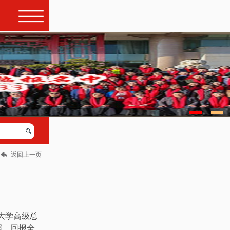
返回上一页
大学高级总
届，回报全