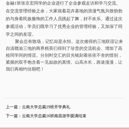
金融1班张京宏同学的企业进行了企业参观走访和学习交流。
在交流管理经验之余，大家就着花卉基地的浪漫气氛兴致勃勃
的与身着民族服饰的工作人员跳起了舞，好不欢乐。通过这次
参观活动，学员们既学习了优秀企业的管理经验，又加深了同
学之间的友谊。
聚会总有散场，记忆却是永恒。这次难得的三地联谊
让来
自滇赣渝三地的商界精英们得到了珍贵的交流机会、增加了高
校同学间的情谊。分别时交汇的目光铭刻着依依不舍的惜别，
紧握的双手饱含着一见如故的真情。山高水长，路途漫漫，让
我们再相约佳期吧！
上一篇：云南大学总裁19班开学典礼
下一篇：云南大学总裁16班南昌游学圆满结束