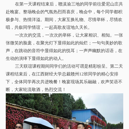
在第一天课程结束后，赣滇渝三地的同学前往爱尼山庄共
赴晚宴。整场晚会的气氛热烈而喜庆，晚会中，每个同学都积
极参与、热情洋溢。期间，大家互换礼物、尽情举杯，尽情欢
唱，共叙同学情谊，一起高歌友谊地久天长。
一次次的交流，一次次的举杯，让大家相识、相知。一张
张微笑的脸庞，在聚光灯下显得如此的灿烂；一句句美妙的歌
声，在跳动的音符中显得如此的悦耳；一声声幽默的话语，在
生动的演绎下显得如此的动人。
三天联谊课程期间同学们的活动可谓是精彩纷呈。第二天
课程结束后，在江西财经大学总裁赣州12班同学的精心安排
下，全体同学再次共进晚餐！晚宴现场其乐融融，欢声笑语不
断，大家轮流敬酒，热烈交流！