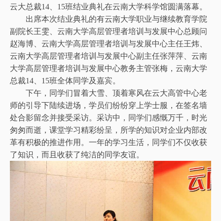
云大总裁14、15班结业典礼在云南大学科学馆圆满落幕。
出席本次结业典礼的有云南大学职业与继续教育学院
副院长王雯、云南大学高层管理者培训与发展中心总顾问
赵海博、云南大学高层管理者培训与发展中心主任王炜、
云南大学高层管理者培训与发展中心副主任张萍萍、云南
大学高层管理者培训与发展中心教务主管张梅，云南大学
总裁14、15班全体同学及嘉宾。
下午，同学们冒着大雪、顶着寒风在云大高管中心老
师的引导下陆续进场，学员们纷纷穿上学士服，在签名墙
处合影留念并接受采访。采访中，同学们感慨万千，时光
匆匆而逝，课堂学习精彩纷呈，所学的知识对企业内部改
革有积极的推进作用。一年的学习生活，同学们不仅收获
了知识，而且收获了纯洁的同学友谊。