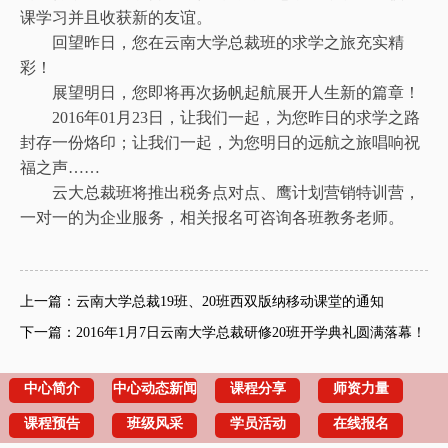
课学习并且收获新的友谊。
回望昨日，您在云南大学总裁班的求学之旅充实精
彩！
展望明日，您即将再次扬帆起航展开人生新的篇章！
2016年01月23日，让我们一起，为您昨日的求学之路
封存一份烙印；让我们一起，为您明日的远航之旅唱响祝
福之声……
云大总裁班将推出税务点对点、鹰计划营销特训营，
一对一的
为企业服务，相关报名可咨询各班教务老师。
上一篇：云南大学总裁19班、20班西双版纳移动课堂的通知
下一篇：2016年1月7日云南大学总裁研修20班开学典礼圆满落幕！
中心简介
中心动态新闻
课程分享
师资力量
课程预告
班级风采
学员活动
在线报名