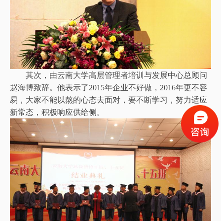
其次，由云南大学高层管理者培训与发展中心总顾问
赵海博致辞。他表示了2015年企业不好做，2016年更不容
易，大家不能以熬的心态去面对，要不断学习，努力适应
新常态，积极响应供给侧。