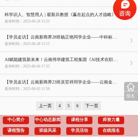
科学识人、智慧用人 | 翟新兵教授《赢在起点的人才战略》课程回顾
发布时间：2025-06-28 15:23
【学员走访】云南新商界28班杨正艳同学企业——中科标禾工程项目管理有限公司云南分公司
发布时间：2025-06-28 15:15
AI赋能建筑新未来！云南伟华建筑工程集团《AI技术在职场中的颠覆式运用》 | 专题内训纪实
发布时间：2025-06-04 17:35
【学员走访】云南新商界23班吴官祥同学企业——云南金丰汇油脂股份有限公司
发布时间：2025-06-03 11:59
报名
上一页
4
5
6
下一页
中心简介
中心动态新闻
课程分享
师资力量
课程预告
班级风采
学员活动
在线报名