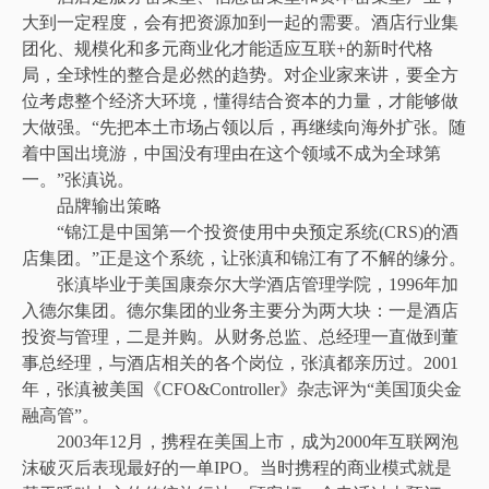
大到一定程度，会有把资源加到一起的需要。酒店行业集
团化、规模化和多元商业化才能适应互联+的新时代格
局，全球性的整合是必然的趋势。对企业家来讲，要全方
位考虑整个经济大环境，懂得结合资本的力量，才能够做
大做强。“先把本土市场占领以后，再继续向海外扩张。随
着中国出境游，中国没有理由在这个领域不成为全球第
一。”张滇说。
品牌输出策略
“锦江是中国第一个投资使用中央预定系统(CRS)的酒
店集团。”正是这个系统，让张滇和锦江有了不解的缘分。
张滇毕业于美国康奈尔大学酒店管理学院，1996年加
入德尔集团。德尔集团的业务主要分为两大块：一是酒店
投资与管理，二是并购。从财务总监、总经理一直做到董
事总经理，与酒店相关的各个岗位，张滇都亲历过。2001
年，张滇被美国《CFO&Controller》杂志评为“美国顶尖金
融高管”。
2003年12月，携程在美国上市，成为2000年互联网泡
沫破灭后表现最好的一单IPO。当时携程的商业模式就是