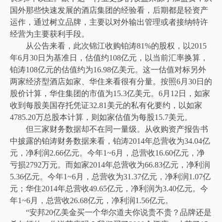
国外那些快速发展的酒店集团的经验看，后期都是轻资产
运作，通过树立品牌，主要以对外输出管理或者接纳特许
经营为主要获利手段。
从公告来看，此次锦江收购铂涛81%的股权，以2015
年6月30日为基准日，估值约108亿元，以当前汇率换算，
铂涛108亿元的估值约为16.98亿美元。这一估值对标另外
两家经济型酒店如家、华住来看很有分量。按照6月30日的
股价计算，华住集团的市值为15.3亿美元。6月12日，如家
收到每股美国存托凭证32.81美元的私有化要约，以如家
4785.20万总股本计算，则如家估值为每股15.7美元。
但三家财务数据却不在同一量级。从收购资产报告书
中披露的铂涛财务数据来看，铂涛2014年总营收为34.04亿
元，净利润2.66亿元。今年1~6月，总营收16.60亿元，净
亏损2792万元。而如家2014年总营收为66.83亿元，净利润
5.36亿元。今年1~6月，总营收为31.37亿元，净利润1.07亿
元；华住2014年总营收49.65亿元，净利润为3.40亿元。今
年1~6月，总营收26.68亿元，净利润1.56亿元。
“安邦20亿美金买一个华尔道夫你说贵不贵？品牌还是