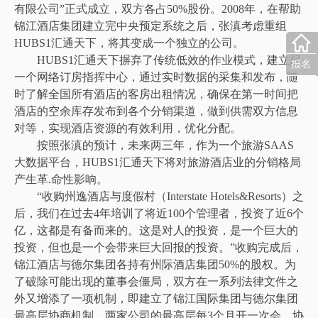
有限公司”正式成立，双方各占50%股份。2008年，在帮助
锦江酒店集团建立完中央预定系统之后，张滇考虑重组
HUBS1汇通天下，将其变成一个独立的公司。
HUBS1汇通天下摒弃了传统低效的作业模式，建立起
报名
一个网络订房指挥中心，通过实时数据的采集和发布，随
时了解全国所有酒店的客房出租情况，确保在第一时间把
酒店的空余库存发布到各个分销渠道，做到供需双方信息
对等，实现酒店资源的有效利用，优化分配。
按照张滇的预计，未来两三年，作为一个旅游SAAS
大数据平台，HUBS1汇通天下将对旅游酒店业的分销格局
产生革.命性影响。
“收购州逸酒店与度假村（Interstate Hotels&Resorts）之
后，我们在过去4年培训了将近100个管理者，投资了近6个
亿，这都是有备而来的。这是对人的投资，是一个巨大的
投资，但也是一个会带来巨大回报的投资。”收购完成后，
锦江酒店与德尔集团各持有州际酒店集团50%的股权。为
了破除可能出现的董事会僵局，双方在一系列法律文件之
外又增添了一项机制，即建立了锦江国际集团与德尔集团
最高层协商机制。两家公司的最高层每3个月开一次会，协