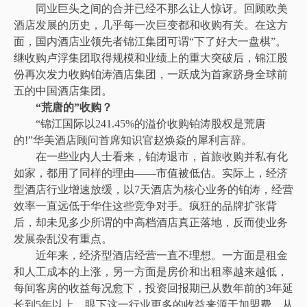
同业巨头之间的合并已经不那么让人惊讶。回顾欧美
酒店发展的历史，几乎每一次巨变都和收购有关。在这方
面，国内酒店业领先者锦江集团可谓“下了好大一盘棋”。
继收购卢浮集团取得规模和业绩上的重大突破后，锦江股
份再次发力收购铂涛酒店集团，一跃成为首家跻身全球前
五的中国酒店集团。
“荒唐的”收购？
“锦江国际以241.45%的溢价收购铂涛股权是荒唐
的!”华美酒店顾问首席知识官赵焕焱的犀利言辞。
在一些业内人士看来，铂涛退市，首旅收购并私有化
如家，都用了同样的理由——市值被低估。实际上，经济
型酒店行业增速放缓，以7天酒店为核心业务的铂涛，经营
效率一直远低于华住这些竞争对手。疯狂的品牌扩张背
后，却未见多少所谓的中高档酒店真正落地，反而使业务
发展杂乱没有重点。
近年来，经济型酒店经营一直不理想。一方面是租金
和人工成本的上涨，另一方面是房价和出租率越来越低，
每间客房的收益每况愈下，投资回报期已从数年前的3年延
长到5年以上。眼下这一行业更多的收益来源于加盟费，从