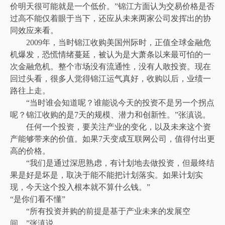
价明天很可能就是一个低价。”锦江方面认为交易价格是否
过高不能仅着眼于当下，还应从未来两家公司发挥出的协
同效应来看。
2009年，当时锦江收购美国州际时，正值全球金融危
机爆发，恐慌情绪蔓延，被认为是大萧条以来最可怕的一
次金融危机。整个市场没有流通性，没有人敢投资。现在
回过头看，很多人觉得锦江运气真好，收购以后，业绩一
路往上走。
“当时谁会知道呢？谁能说今天的投资不是另一个拐点
呢？锦江收购的是7天的规模、潜力和创新性。”张滇说。
任何一个投资，要关注产业的变化，以及未来这个资
产能够带来的价值。如果7天变成互联网公司，值得付出更
高的价格。
“我们是通过深思熟虑，有计划地去做投资，但最终结
果是好是坏是，取决于能不能把计划落实。如果计划实
现，今天这个投入根本就不算什么钱。”
“是你们看不懂”
“所有投资并购的前提是基于产业未来的发展空
间。”张滇说。