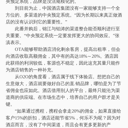
央预定系统，品牌是没法规模化的。
到目前为止，中国酒店集团没有一家能够支持一个全
方位的、多渠道的中央预定系统。“因为长期以来真正做酒
店的没有认识到它的重要性。”
此番并购后，锦江与铂涛的渠道整合能否顺利进行至
关重要。“中央预定系统一定要发挥更大的协同效应。”张
滇表示。
OTA能够帮助酒店消化剩余客房，提高出租率，但会
向酒店收取高额佣金，其中有的高达18%～20%。酒店因
此获得的利润较低，客源也不稳定，因此这充其量只能作
为酒店销售的一种补充。
从O2O的角度看，酒店属于线下体验店。想把自己的
生意做大，酒店就要做好自己的直.销品牌，哪怕是为了节
省佣金也应如此。酒店借用别人的平台，最终只能沦为渠
道商的供应端。在市场生态中，培养自己的用户群才是关
键。
“如果通过携程，携程会拿走20%的佣金，如果直接给
客户15%的折扣，酒店还能节省5%，何乐不为呢？因为对
酒店而言，没有了中间渠道，而且会有更多更新的产