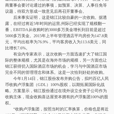
商董事会要讨论通过的事项，如预算、决算、人事任免等
议题，待双方形成一致意见后再召开董事会。
后来事实证明，这是锦江比较自豪的一次收购。据透
露，在经过将近5年时间的运营,州际已经实现了规模翻一
番，EBITDA从收购时的3000多万美金增长到目前是超过
5000多万美金。2015年上半年管理酒店平均房价为147.8美
元，平均出租率为76.9%，平均客房收入为113.6美元，同
比增长7.6%。
有业内专家表示，这次收购一方面迅速扩大了锦江国
际的整体规模，尤其是在海外市场的规模，另一方面也让
锦江获得切入国际酒店市场的机会，学习与中国酒店市场
完全不同的管理理念和体系。这是一次恰到好处的收购。
今年1月14日，锦江股份发布并购公告，拟约百亿人民
币收购卢浮集团（GDL）100%股权，以期拓展国际化战
略。方案显示，锦江股份通过在境外设立全资子公司作为
收购主体，现金收购喜达屋资本拥有的卢浮集团100%的股
权。
“收购卢浮集团，按照当时的汇率换算，价格也是将近