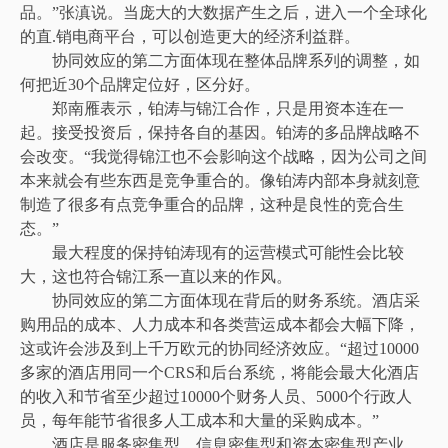
品。”张滇说。当庞大的大数据产生之后，进入一个全球化
的直.销电商平台，可以创造更大的经济利益群。
协同效应的第二方面体现在整体品牌系列的调整，如
何把近30个品牌定位好，区分好。
郑南雁表示，铂涛与锦江合作，只是用资本连在一
起。接受投资后，保持各自的基因。铂涛的多品牌战略不
会改变。“我觉得锦江也不会影响这个战略，因为公司之间
本来就会有些东西是竞争重合的。像铂涛内部本身就刻意
制造了很多有点竞争重合的品牌，这种是良性的竞合生
态。”
最大程度的保持铂涛现有的运营模式可能性会比较
大，这也符合锦江系一直以来的作风。
协同效应的第二方面体现在背后的财务系统。酒店采
购用品的成本、人力成本和各类营运成本都会大幅下降，
这或许会涉及到上千万欧元的协同经济效应。“超过10000
多家的酒店用同一个CRS和后台系统，将能会最大化酒店
的收入和节省至少超过10000个财务人员、5000个行政人
员，每年能节省很多人工成本和大量的采购成本。”
酒店是服务密集型、信息密集型和资本密集型产业，