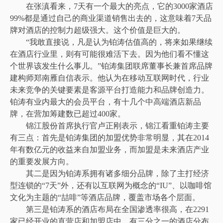
在张滇看来，7天有一个最大的亮点，它的3000家酒店
99%都是通过自己的商业渠道销售出去的，这意味着7天品
牌对酒店的控制力超级强大。这个价值是巨大的。
“我敢直接说，凡是认为铂涛估值高的，将来如果继续
在酒店行业里，则有可能很难活下去。因为他们看不懂这
个世界该发生什么事儿。”铂涛集团联席董事长兼首席品牌
建构师郑南雁自信表示。他认为在移动互联网时代，行业
未来竞争的关键要素是客源平台打造能力和品牌创造力。
铂涛有业内最大的会员平台，有十几个中高端酒店新品
牌，在营加筹建数已超过400家。
锦江股份首席执行官卢正刚表示，锦江看重铂涛主要
有三点：首先是铂涛集团的加盟优势非常明显，其在2014
年有数亿元的收益来自加盟业务，而加盟是未来酒店产业
的重要发展方向。
其二是因为铂涛系拥有诸多细分品牌，除了主打经济
型连锁的“7天”外，还有以互联网为概念的“IU”、以咖啡馆
文化为主题的“喆­啡”等酒店品牌，覆盖市场各个层面。
第三是铂涛系的酒店布局在全国渗透率很高，在2291
家已经开业的直营店和加盟店中，有三分之一的酒店分布