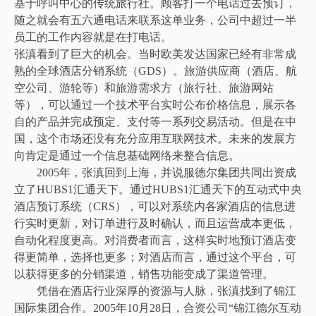
基于呼叫中心的传统旅行社。顾客打一个电话过去预订，
随之就会有五六通电话来联系这单业务，公司中超过一半
员工的工作内容就是在打电话。
张滇看到了巨大的机会。当时欧美发达国家已经有非常成
熟的全球酒店分销系统（GDS）。旅游供应商（酒店、航
空公司、游轮等）和旅游需求方（旅行社、旅游网站
等），可以通过一个技术平台实时公布价格信息，展示各
自的产品并完成预定、支付等一系列交易活动。但是在中
国，这个市场还没有充分应用互联网技术。未来的发展方
向肯定是通过一个信息基础网络来整合信息。
2005年，张滇回到上海，并说服德尔集团共同出资成
立了HUBS1汇通天下。通过HUBS1汇通天下的互动式中央
酒店预订系统（CRS），可以对系统内各家酒店的信息进
行实时更新，对订单进行及时确认，而且运营成本更低，
自动化程度更高。对消费者而言，这样实时地预订酒店变
得更简单，选择也更多；对酒店而言，通过这个平台，可
以获得更多的分销渠道，销售功能变成了渠道管理。
凭借在酒店行业深厚的资源与人脉，张滇找到了锦江
国际集团合作。2005年10月28日，合资公司“锦江德尔互动