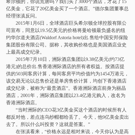
希尔顿的，你说荒唐吗？我们买了3000个酒店，才花了15
亿美金，它花了20亿美金买了一个酒店。”德尔集团董事总
经理张滇反问。
2015年1月6日，全球酒店巨头希尔顿全球控股有限公
司宣布，同意以19.5亿美元的价格将曼哈顿最负盛名的纽
约华尔道夫酒店(Waldorf Astoria hotel)出.售给中国安邦保险
集团股份有限公司。据称，其收购价格也是美国酒店业史
上最高成交纪录。
2015年7月10日，洲际酒店集团以9.38亿美元(约73亿
港元)的总价出.售香港洲际酒店的所有者权益。按酒店提
供的503间客房计算，每间客房平均价值约为1454万港元，
该交易无论以总售价还是单房售价计算，均创下香港酒店
成交纪录，被称为“最贵酒店”。香港洲际酒店前身为丽晶
酒店，2001年，洲际酒店集团以23.4亿港元购入，改名为
香港洲际酒店。
“当时洲际的CEO花3亿美金买这个酒店的时候所有人
都反对他，差点连乌纱帽都给丢了。今天，他9亿美金卖出
去了。所以什么叫投资？这就是答案。”
在张滇看来，“价格永远是相对来说，今天你认为是高